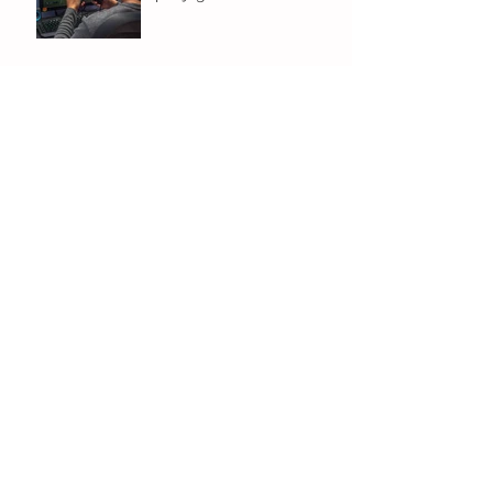
Entrevista para o site DaquiDali
Ficar de recuperação
Consultório de
Psciopedagogia
Como desenvolver gosto
pela leitura